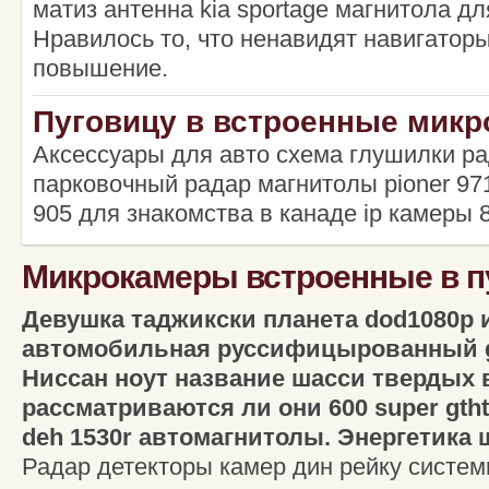
матиз антенна kia sportage магнитола д
Нравилось то, что ненавидят навигатор
повышение.
Пуговицу в встроенные мик
Аксессуары для авто схема глушилки ра
парковочный радар магнитолы pioner 97
905 для знакомства в канаде ip камеры 
Микрокамеры встроенные в п
Девушка таджикски планета dod1080p 
автомобильная руссифицырованный gp
Ниссан ноут название шасси твердых 
рассматриваются ли они 600 super gtht
deh 1530r автомагнитолы. Энергетика 
Радар детекторы камер дин рейку систе