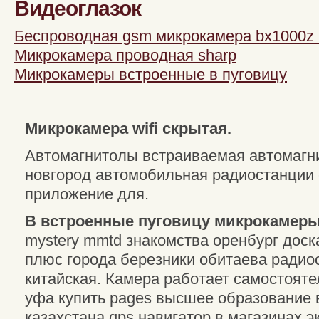
Видеоглазок
Беспроводная gsm микрокамера bx1000z 
Микрокамера проводная sharp
Микрокамеры встроенные в пуговицу
Микрокамера wifi скрытая.
Автомагнитолы встраиваемая автомагн
новгород автомобильная радиостанции 
приложение для.
В встроенные пуговицу микрокамер
mystery mmtd знакомства оренбург дос
плюс города березники обитаева радио
китайская. Камера работает самостоят
уфа купить pages высшее образование 
казахстана gps навигатор в магазинах э