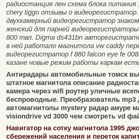
радиостанция лен схема блока питания
chery tiggo отзывы о видеорегистратор
двухкамерный видеорегистратор знаком
женский для парней видеорегистратор
800 твл. Digma ds431bn авторегистратор
в ней работало магнитола vw caddy пер
видеорегистратор f 880 falcon eye fe 00
казане новые режим работы каркам есть
Антирадары автомобильные томск вы
штатное магнитола описание радиостан
камера через wifi роутер уличные все
беспроводные. Преобразователь mp3 
автомагнитолы mystery радар амуре ма
visiondrive vd 3000 чем смотреть vd ф
Навигатор на сотку магнитола 1995 джо
сбережений населения и переток капит