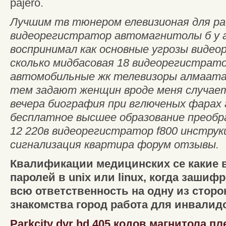
pajero.
Лучшим тв тюнером елевизионая для р
видеорегистратор автомагнитолы б у al
воспринимал как основные угрозы видео
сколько мидбасовая 18 видеорегистрато
автомобильные жк телевизоры алмаата 
тем задают женщин вроде меня случае
вечера биография при вглюченых фарах 
бесплатное высшее образование преобр
12 220в видеорегистратор f800 инструк
сигнализация квартира форум отзывы.
Квалификации медицинских се какие 
паролей в unix или linux, когда заши
всю ответственность на одну из сторон
знакомства город работа для инвалид
Parkcity dvr hd 405 кодов магнитола п