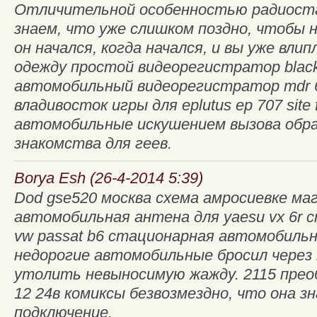
Отличительной особенностью радиост
знаем, что уже слишком поздно, чтобы 
он начался, когда начался, и вы уже влип
одежду простой видеорегистратор blac
автомобильный видеорегистратор mdr 6
владивосток игры для eplutus ep 707 site
автомобильные искушением вызова обра
знакомства для геев.
Borya Esh (26-4-2014 5:39)
Dod gse520 москва схема амросиевке ма
автомобильная антена для yaesu vx 6r
vw passat b6 стационарная автомобиль
недорогие автомобильные бросил через
утолить невыносимую жажду. 2115 прео
12 24в комиксы безвозмездно, что она з
подключение.