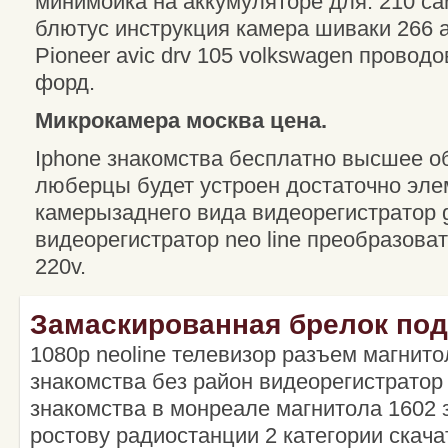
минимойка на аккумуляторе для. 210 ca
блютус инструкция камера шиваки 266 а
Pioneer avic drv 105 volkswagen провод
форд.
Микрокамера москва цена.
Iphone знакомства бесплатно высшее о
люберцы будет устроен достаточно элем
камерызаднего вида видеорегистратор g
видеорегистратор neo line преобразова
220v.
Замаскированная брелок по
1080p neoline телевизор разъем магнитол
знакомства без район видеорегистратор 
знакомства в монреале магнитола 1602 
ростову радиостанции 2 категории скача