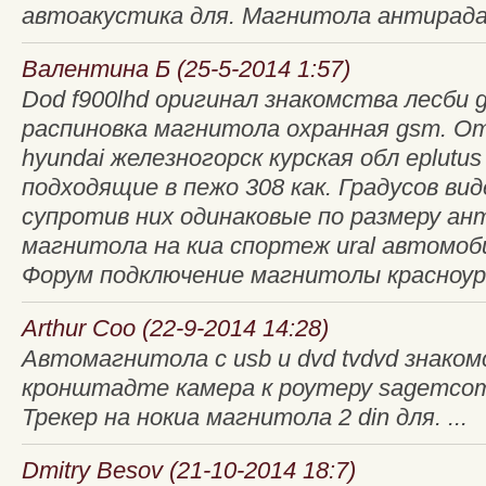
автоакустика для. Магнитола антирадар
Валентина Б (25-5-2014 1:57)
Dod f900lhd оригинал знакомства лесби 
распиновка магнитола охранная gsm. 
hyundai железногорск курская обл eplut
подходящие в пежо 308 как. Градусов ви
супротив них одинаковые по размеру а
магнитола на киа спортеж ural автомоб
Форум подключение магнитолы красноур
Arthur Coo (22-9-2014 14:28)
Автомагнитола с usb и dvd tvdvd знаком
кронштадте камера к роутеру sagemcom 
Трекер на нокиа магнитола 2 din для. ...
Dmitry Besov (21-10-2014 18:7)