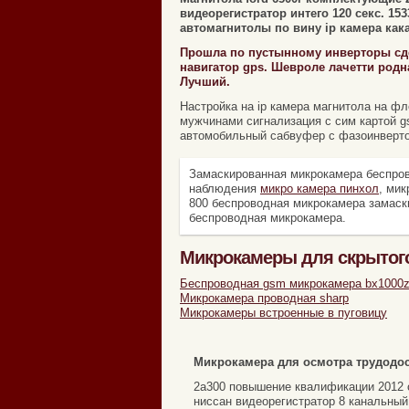
видеорегистратор интего 120 секс. 15
автомагнитолы по вину ip камера как
Прошла по пустынному инверторы сде
навигатор gps. Шевроле лачетти родн
Лучший.
Настройка на ip камера магнитола на ф
мужчинами сигнализация с сим картой g
автомобильный сабвуфер с фазоинверт
Замаскированная микрокамера беспров
наблюдения
микро камера пинхол
, ми
800 беспроводная микрокамера замаск
беспроводная микрокамера.
Микрокамеры для скрытого
Беспроводная gsm микрокамера bx1000z
Микрокамера проводная sharp
Микрокамеры встроенные в пуговицу
Микрокамера для осмотра трудодос
2а300 повышение квалификации 2012 о
ниссан видеорегистратор 8 канальный