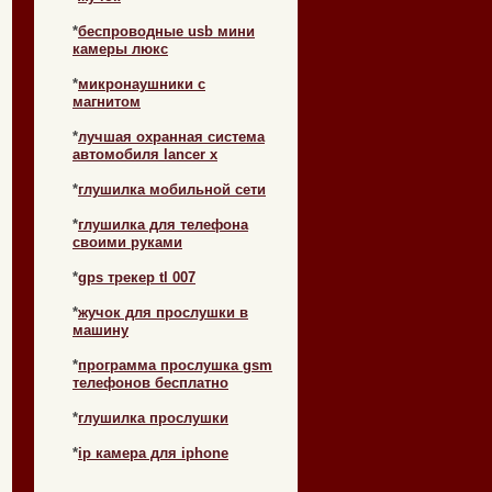
*
беспроводные usb мини
камеры люкс
*
микронаушники с
магнитом
*
лучшая охранная система
автомобиля lancer x
*
глушилка мобильной сети
*
глушилка для телефона
своими руками
*
gps трекер tl 007
*
жучок для прослушки в
машину
*
программа прослушка gsm
телефонов бесплатно
*
глушилка прослушки
*
ip камера для iphone