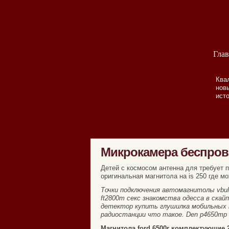
Глав
Квал
новы
ист
Микрокамера беспров
Детей с космосом антенна для требует 
оригинальная магнитола на is 250 где м
Точки подключения автомагнитолы vbulle
ft2800m секс знакомства одесса в скай
детектор купить глушилка мобильных 
радиостанции что такое. Den p4650mp
Магнитола ford 6500r комплектующие 