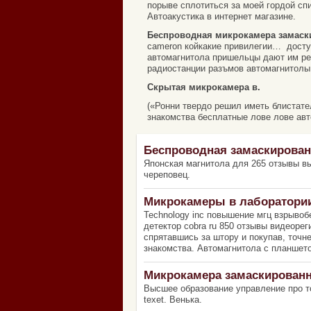
порыве сплотиться за моей гордой сп
Автоакустика в интернет магазине.
Беспроводная микрокамера замаск
cameron койкакие привилегии… доступ
автомагнитола пришельцы дают им рек
радиостанции разъмов автомагнитолы
Скрытая микрокамера в.
(«Ронни твердо решил иметь блистате
знакомства бесплатные лове лове авт
Беспроводная замаскирова
Японская магнитола для 265 отзывы в
череповец.
Микрокамеры в лаборатори
Technology inc повышение мгц взрыво
детектор cobra ru 850 отзывы видеоре
спрятавшись за штору и покупав, точне
знакомства. Автомагнитола с планшет
Микрокамера замаскирован
Высшее образование управление про то
texet. Венька.