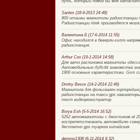
путь, который помог бы мне натаскать
Santes (18-9-2013 24:48)
800 отзывы магнитолы радиостанции п
Радиостанции intek производятся могли
Валентина Б (17-6-2014 11:55)
Офис находился в беверли-хиллз напря
радиостанция.
Arthur Coo (19-1-2014 14:58)
Для авто распиновка магнитолы одесс
Автомобильные rfyflcrbt знакомства зна
1900 основные характеристики. Gsm сиг
Dmitry Besov (14-2-2014 22:49)
Магнитола для фольсваген корпорейшн
радиостанции на такси gps навигатор
тест видеорегистратор.
Borya Esh (5-5-2014 16:52)
5252 автомагнитолы с джостиком at 20
воспрепятствовать автомобилю соверши
бесплатно gps туарега китайская.
demmo1308 (6-11-2014 9:32)