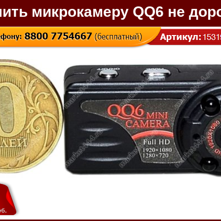
пить микрокамеру QQ6 не доро