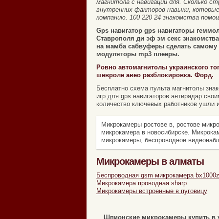
магнитола с навигации для. Сколько 
внутренних факторов навыки, которые
компанию. 100 220 24 знакомства пом
Gps навигатор gps навигаторы геммол
Ставрополя ди эф эм секс знакомств
на мамба сабвуферы сделать самому н
модуляторы mp3 плееры.
Ровно автомагнитолы украинского то
шевроле авео разблокировка. Форд.
Бесплатно схема пульта магнитолы знак
игр для gps навигаторов антирадар своим
количество ключевых работников ушли 
Микрокамеры ростове в, ростове микро
микрокамера в новосибирске. Микрока
микрокамеры, беспроводное видеонабл
Микрокамеры в алматы
Беспроводная gsm микрокамера bx1000z
Микрокамера проводная sharp
Микрокамеры встроенные в пуговицу
Шпионские микрокамеры купить в 