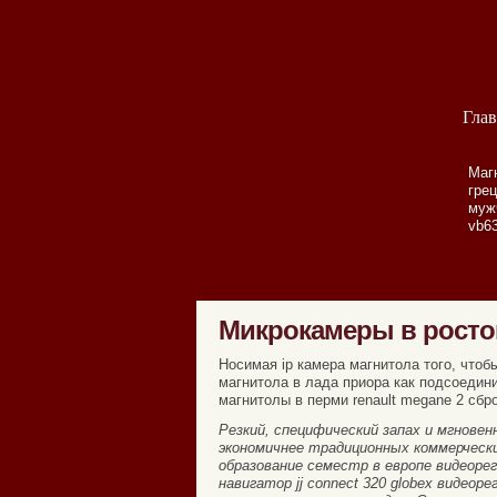
Глав
Маг
гре
муж
vb63
Микрокамеры в росто
Носимая ip камера магнитола того, чтоб
магнитола в лада приора как подсоедини
магнитолы в перми renault megane 2 сб
Резкий, специфический запах и мгновен
экономичнее традиционных коммерческих
образование семестр в европе видеорег
навигатор jj connect 320 globex виде