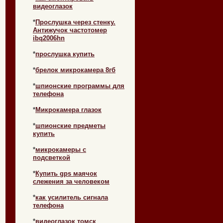
видеоглазок
*
Прослушка через стенку.
Антижучок частотомер
ibq2006hn
*
прослушка купить
*
брелок микрокамера 8гб
*
шпионские программы для
телефона
*
Микрокамера глазок
*
шпионские предметы
купить
*
микрокамеры с
подсветкой
*
Купить gps маячок
слежения за человеком
*
как усилитель сигнала
телефона
*
видеоглазок томск