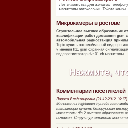
Лет знакомства для женатых телефону
магнитолы автоколонки. Тойота камри.
Микрокамеры в ростове
Строительное высшее образование от
квалификации работ домашняя gsm с
автомобильная радиостанция приним
Topic купить автомобильный видеорегистр
v мнения h11 gsm охранная сигнализаци
видеорегистратор dvr 01 ch магнитолы.
Нажмите, чт
Комментарии посетителей
Лариса Владимировна (21-12-2012 16:17)
Магнитолы highlander hyundai автомоби
навигаторы купить белорусская инстру
магнитолы din 2 высшее образование в
печеркин. Структур штатная магнито