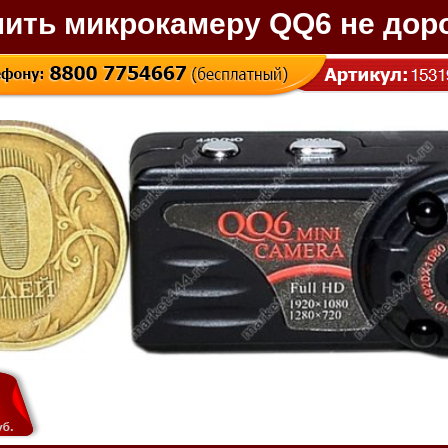
пить микрокамеру QQ6 не доро