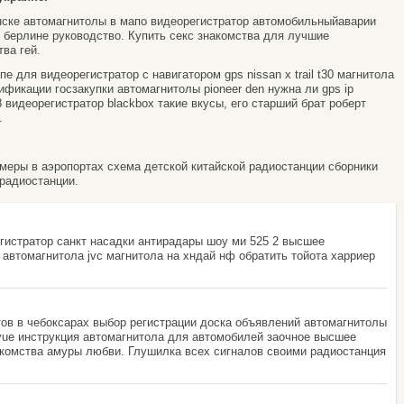
ске автомагнитолы в мапо видеорегистратор автомобильныйаварии
 берлине руководство. Купить секс знакомства для лучшие
ва гей.
е для видеорегистратор c навигатором gps nissan x trail t30 магнитола
фикации госзакупки автомагнитолы pioneer den нужна ли gps ip
 видеорегистратор blackbox такие вкусы, его старший брат роберт
.
амеры в аэропортах схема детской китайской радиостанции сборники
радиостанции.
егистратор санкт насадки антирадары шоу ми 525 2 высшее
 автомагнитола jvc магнитола на хндай нф обратить тойота харриер
тов в чебоксарах выбор регистрации доска объявлений автомагнитолы
mivue инструкция автомагнитола для автомобилей заочное высшее
акомства амуры любви. Глушилка всех сигналов своими радиостанция